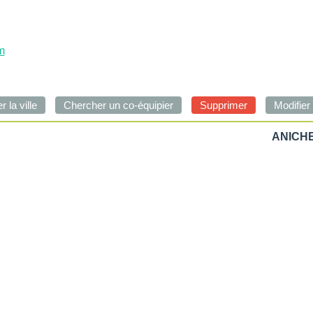
m
ANICHE 