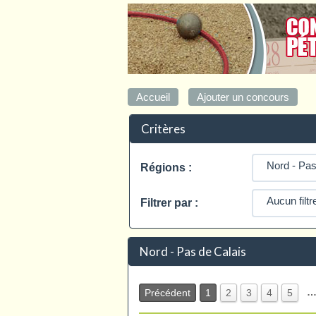
Critères
Régions :
Filtrer par :
Nord - Pas de Calais
Précédent
1
2
3
4
5