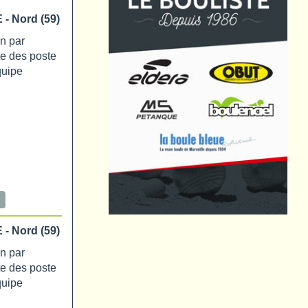
 - Nord (59)
on par
te des poste
quipe
 - Nord (59)
on par
te des poste
quipe